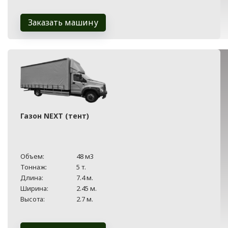
Заказать машину
Газон NEXT (тент)
Объем:
48 м3
Тоннаж:
5 т.
Длина:
7.4 м.
Ширина:
2.45 м.
Высота:
2.7 м.