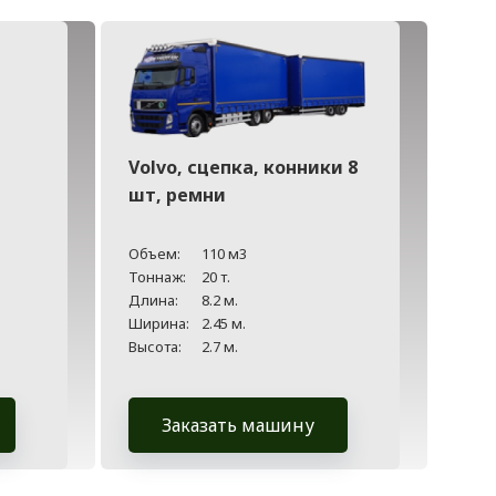
Volvo, сцепка, конники 8
шт, ремни
Объем:
110 м3
Тоннаж:
20 т.
Длина:
8.2 м.
Ширина:
2.45 м.
Высота:
2.7 м.
Заказать машину