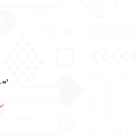
3
, м
3
 м