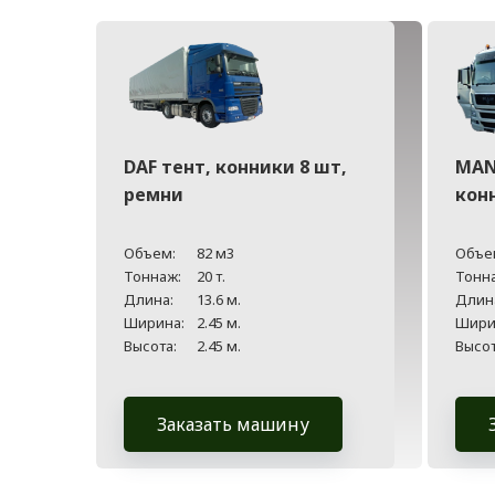
DAF тент, конники 8 шт,
MAN
ремни
кон
Объем:
82 м3
Объе
Тоннаж:
20 т.
Тонн
Длина:
13.6 м.
Длин
Ширина:
2.45 м.
Шири
Высота:
2.45 м.
Высот
Заказать машину