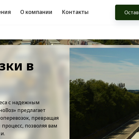
ения
О компании
Контакты
Остав
зки в
неса с надежным
ноВоз» предлагает
оперевозок, превращая
процесс, позволяя вам
и.