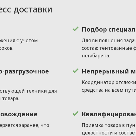
есс доставки
Подбор специал
жения с учетом
Для выполнения зада
роков.
состав: тентованные 
негабарита.
о-разгрузочное
Непрерывный м
Координатор отслежи
средства на всем пут
тствующей техники для
 товара.
ровождение
Квалифицирован
еряется заранее, что
Приемка товара в пун
целостности и соотв