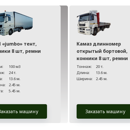
 «jumbo» тент,
Камаз длинномер
ники 8 шт, ремни
открытый бортовой,
конники 8 шт, ремни
м:
100 м3
Тоннаж:
20 т.
аж:
24 т.
Длина:
13.6 м.
а:
13.6 м.
Ширина:
2.45 м.
на:
2.45 м.
а:
5.45 м.
Заказать машину
Заказать машину