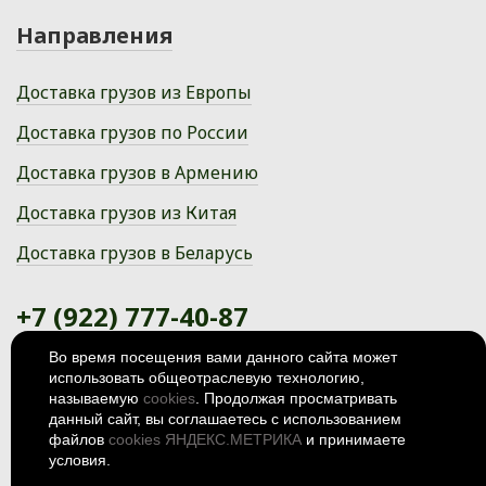
Направления
Доставка грузов из Европы
Доставка грузов по России
Доставка грузов в Армению
Доставка грузов из Китая
Доставка грузов в Беларусь
+7 (922) 777-40-87
Во время посещения вами данного сайта может
Ханты-Мансийский автономный
использовать общеотраслевую технологию,
округ, г. Сургут, Пионерная улица,
11/1
называемую
cookies
. Продолжая просматривать
данный сайт, вы соглашаетесь с использованием
© 2026
Политика
файлов
cookies ЯНДЕКС.МЕТРИКА
и принимаете
конфиденциальности
условия.